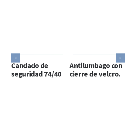
Candado de
Antilumbago con
An
seguridad 74/40
cierre de velcro.
el
ec
ti