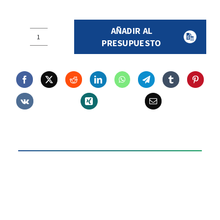
AÑADIR AL
Antilumbago
PRESUPUESTO
elástico
sin
tirantes.
cantidad