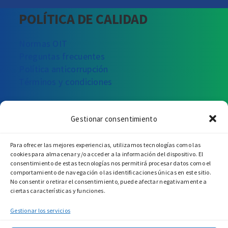
POLÍTICA DE CALIDAD
Normas OIT
Preguntas frecuentes
Política anticorrupción
Términos y condiciones
¿PODEMOS AYUDARTE?
Gestionar consentimiento
Escríbanos
Llámenos
Visítenos
Para ofrecer las mejores experiencias, utilizamos tecnologías como las
cookies para almacenar y/o acceder a la información del dispositivo. El
consentimiento de estas tecnologías nos permitirá procesar datos como el
comportamiento de navegación o las identificaciones únicas en este sitio.
No consentir o retirar el consentimiento, puede afectar negativamente a
ciertas características y funciones.
Gestionar los servicios