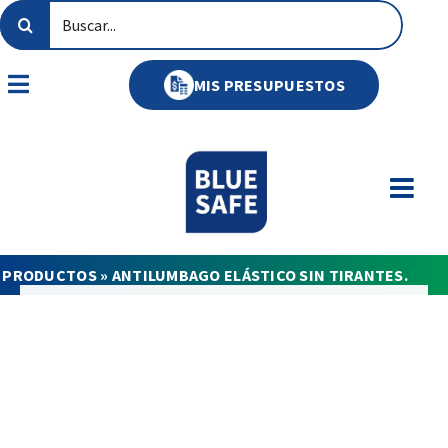
Saltar
Buscar:
al
contenido
MIS PRESUPUESTOS
Toggle
Navigation
»
PRODUCTOS
»
ANTILUMBAGO ELÁSTICO SIN TIRANTES.