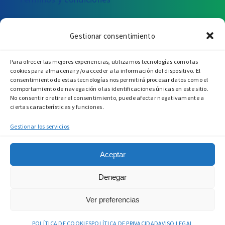
¿PODEMOS AYUDARTE?
Gestionar consentimiento
Escríbanos
Llámenos
Visítenos
Para ofrecer las mejores experiencias, utilizamos tecnologías como las
cookies para almacenar y/o acceder a la información del dispositivo. El
consentimiento de estas tecnologías nos permitirá procesar datos como el
comportamiento de navegación o las identificaciones únicas en este sitio.
No consentir o retirar el consentimiento, puede afectar negativamente a
ciertas características y funciones.
Gestionar los servicios
Aceptar
Denegar
Ver preferencias
Aviso legal
·
Política de privacidad
·
Política de cookies
POLÍTICA DE COOKIES
POLÍTICA DE PRIVACIDAD
AVISO LEGAL