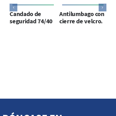
Candado de
Antilumbago con
An
seguridad 74/40
cierre de velcro.
el
ec
ti