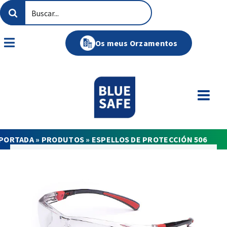
Skip
Search
to
for:
content
Os meus Orzamentos
Toggle
Navigation
PORTADA
»
PRODUTOS
»
ESPELLOS DE PROTECCIÓN 506