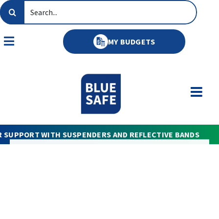
Skip
Search
to
for:
content
MY BUDGETS
Toggle
Navigation
R SUPPORT WITH SUSPENDERS AND REFLECTIVE BANDS