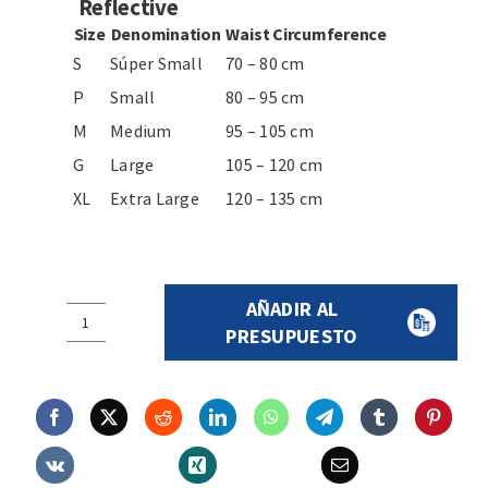
Reflective
Size
Denomination
Waist Circumference
S
Súper Small
70 – 80 cm
P
Small
80 – 95 cm
M
Medium
95 – 105 cm
G
Large
105 – 120 cm
XL
Extra Large
120 – 135 cm
AÑADIR AL
Elastic
PRESUPUESTO
lumbar
support
with
suspenders
and