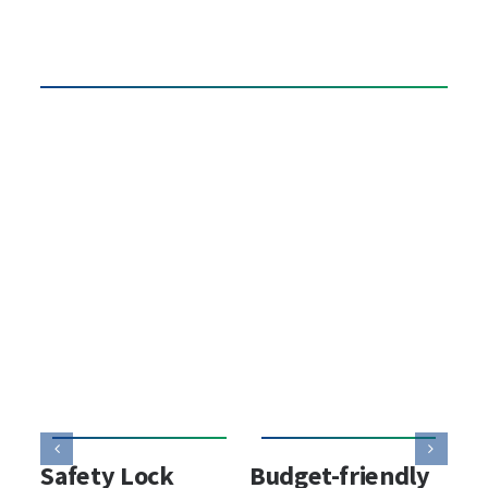
reflective
bands
quantity
Safety Lock
Budget-friendly
An