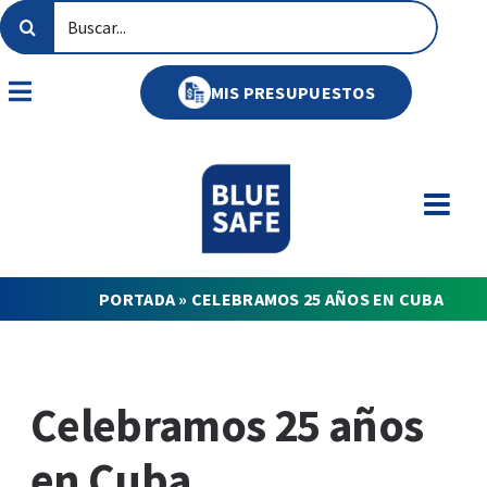
Saltar
Buscar:
al
contenido
MIS PRESUPUESTOS
Toggle
Navigation
PORTADA
»
CELEBRAMOS 25 AÑOS EN CUBA
Celebramos 25 años
en Cuba