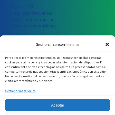
Normas OIT
Preguntas frecuentes
Política anticorrupción
Términos y condiciones
¿PODEMOS AYUDARTE?
Gestionar consentimiento
Escríbanos
Llámenos
Visítenos
Para ofrecer las mejores experiencias, utilizamos tecnologías como las
cookies para almacenar y/o acceder a la información del dispositivo. El
consentimiento de estas tecnologías nos permitirá procesar datos como el
comportamiento de navegación o las identificaciones únicas en este sitio.
No consentir o retirar el consentimiento, puede afectar negativamente a
ciertas características y funciones.
Gestionar los servicios
Aceptar