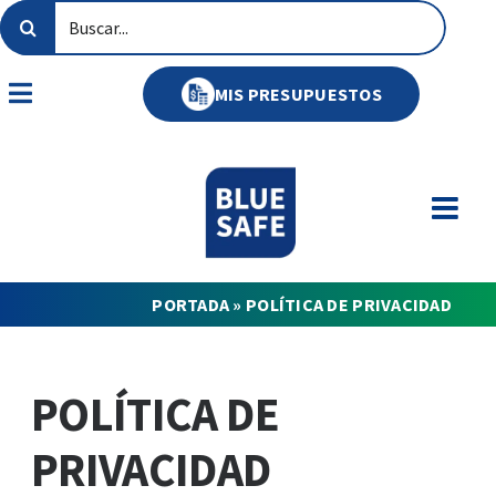
Saltar
Buscar:
al
contenido
MIS PRESUPUESTOS
Toggle
Navigation
PORTADA
»
POLÍTICA DE PRIVACIDAD
POLÍTICA DE
PRIVACIDAD