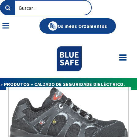
Skip
Search
to
for:
content
Os meus Orzamentos
Toggle
Navigation
»
PRODUTOS
»
CALZADO DE SEGURIDADE DIELÉCTRICO.