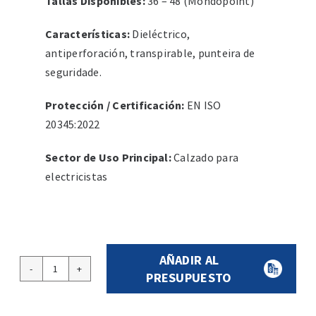
Tallas Dispoñibles:
36 – 48 (Mondopoint)
Características:
Dieléctrico,
antiperforación, transpirable, punteira de
seguridade.
Protección / Certificación:
EN ISO
20345:2022
Sector de Uso Principal:
Calzado para
electricistas
AÑADIR AL
Calzado
PRESUPUESTO
de
seguridade