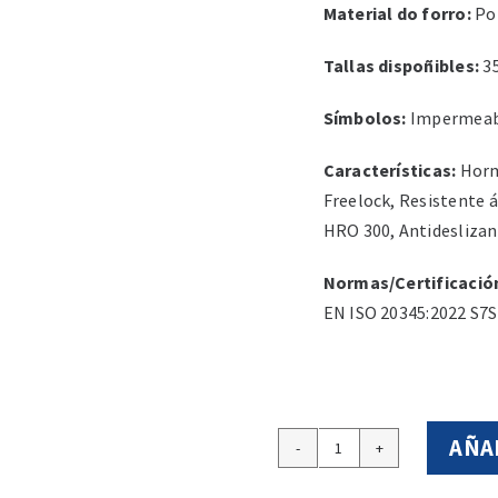
Material do forro:
Pol
Tallas dispoñibles:
35
Símbolos:
Impermeab
Características:
Horma
Freelock, Resistente á
HRO 300, Antideslizan
Normas/Certificació
EN ISO 20345:2022 S7S
AÑA
Bota
de