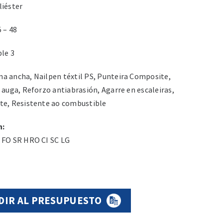
iéster
 – 48
le 3
 ancha, Nailpen téxtil PS, Punteira Composite,
 auga, Reforzo antiabrasión, Agarre en escaleiras,
te, Resistente ao combustible
n:
 FO SR HRO CI SC LG
DIR AL PRESUPUESTO