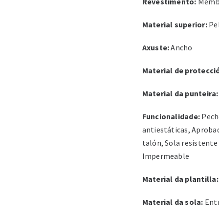
Revestimento:
Memb
Material superior:
Pel
Axuste:
Ancho
Material de protecci
Material da punteira:
Funcionalidade:
Peche
antiestáticas, Aproba
talón, Sola resistente
Impermeable
Material da plantilla:
Material da sola:
Entr