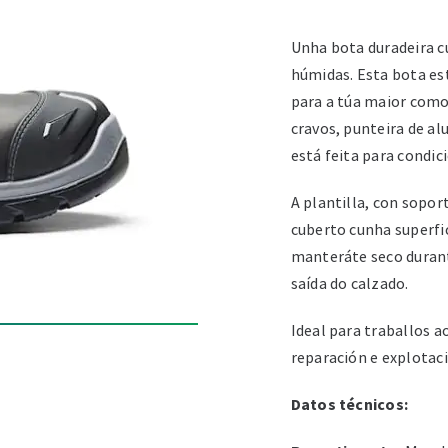
Unha bota duradeira 
húmidas. Esta bota est
para a túa maior como
cravos, punteira de al
está feita para condic
A plantilla, con sopor
cuberto cunha superfi
manteráte seco durante
saída do calzado.
Ideal para traballos a
reparación e explotaci
Datos técnicos: