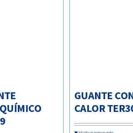
NTE
GUANTE CO
IQUÍMICO
CALOR TER3
9
Añadir al presupuesto