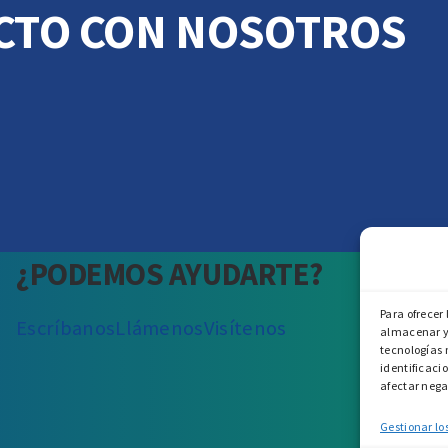
CTO CON NOSOTROS
¿PODEMOS AYUDARTE?
Para ofrecer
Escríbanos
Llámenos
Visítenos
almacenar y/
tecnologías 
identificacio
afectar nega
Gestionar los