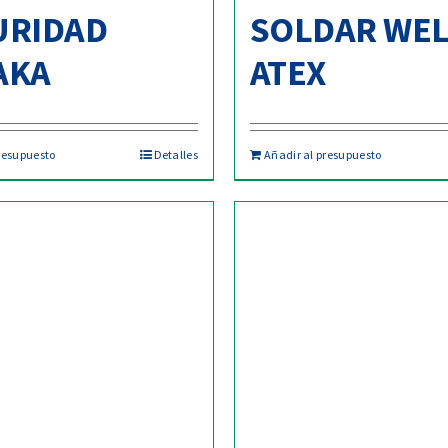
URIDAD
SOLDAR WE
AKA
ATEX
resupuesto
Detalles
Añadir al presupuesto