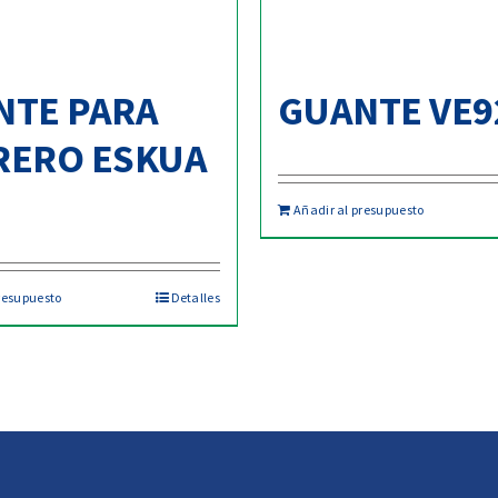
NTE PARA
GUANTE VE9
RERO ESKUA
Añadir al presupuesto
resupuesto
Detalles