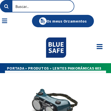
Skip
Search
to
for:
content
Os meus Orzamentos
Toggle
Navigation
PORTADA
»
PRODUTOS
»
LENTES PANORÁMICAS 603